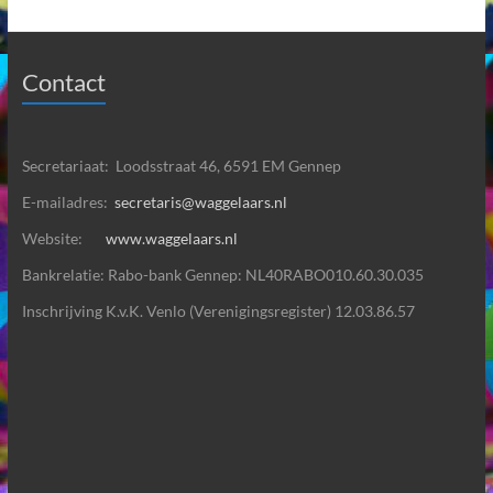
Contact
Secretariaat: Loodsstraat 46, 6591 EM Gennep
E-mailadres:
secretaris@waggelaars.nl
Website:
www.waggelaars.nl
Bankrelatie: Rabo-bank Gennep: NL40RABO010.60.30.035
Inschrijving K.v.K. Venlo (Verenigingsregister) 12.03.86.57