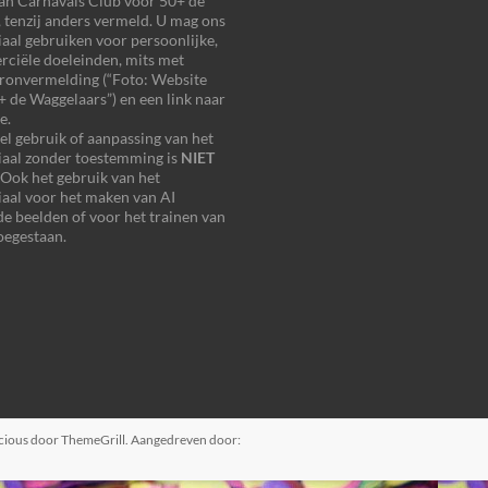
an Carnavals Club voor 50+ de
 tenzij anders vermeld. U mag ons
aal gebruiken voor persoonlijke,
ciële doeleinden, mits met
bronvermelding (“Foto: Website
 de Waggelaars”) en een link naar
e.
 gebruik of aanpassing van het
iaal zonder toestemming is
NIET
 Ook het gebruik van het
aal voor het maken van AI
e beelden of voor het trainen van
oegestaan.
cious
door ThemeGrill. Aangedreven door: