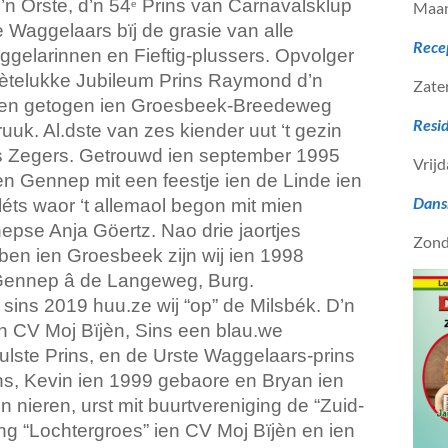
’n Örste, d’n 54
Prins van Carnavalsklup
e
Maan
de Waggelaars bïj de grasie van alle
Rece
gelarinnen en Fieftig-plussers.
Opvolger
ètelukke Jubileum Prins Raymond d’n
Zate
en getogen ien Groesbeek-Breedeweg
Resi
ruuk. Al.dste van zes kiender uut ‘t gezin
s Zegers.
Getrouwd ien september 1995
Vrijd
ien Gennep mit een feestje ien de Linde ien
Dans
éts waor ‘t allemaol begon mit mien
nepse Anja Göertz.
Nao drie jaortjes
Zond
en ien Groesbeek zijn wij ien 1998
Gennep â de Langeweg, Burg.
 sins 2019 huu.ze wij “op” de Milsbék.
D’n
n CV Moj Bïjèn, Sins een blau.we
lste Prins, en de Urste Waggelaars-prins
s, Kevin ien 1999 gebaore en Bryan ien
 nieren, urst mit buurtvereniging de “Zuid-
ng “Lochtergroes” ien CV Moj Bïjèn en ien