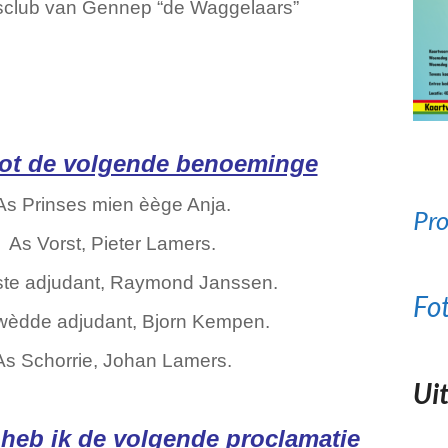
lsclub van Gennep “de Waggelaars”
tot de volgende benoeminge
As Prinses mien èège Anja.
Pro
As Vorst, Pieter Lamers.
ste adjudant, Raymond Janssen.
Fo
wèdde adjudant, Bjorn Kempen.
As Schorrie, Johan Lamers.
Uit
en heb ik de volgende proclamatie