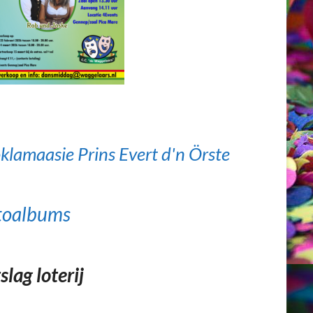
klamaasie Prins Evert d'n Örste
toalbums
slag loterij