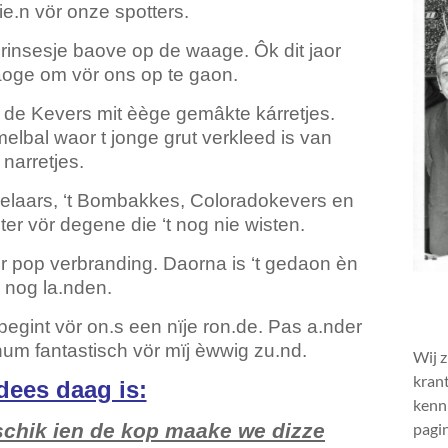
e.n vör onze spotters.
prinsesje baove op de waage. Ôk dit jaor
oge om vör ons op te gaon.
de Kevers mit èège gemâkte kárretjes.
lbal waor t jonge grut verkleed is van
narretjes.
laars, ‘t Bombakkes, Coloradokevers en
er vör degene die ‘t nog nie wisten.
 pop verbranding. Daorna is ‘t gedaon èn
 nog la.nden.
 begint vör on.s een nïje ron.de. Pas a.nder
 hum fantastisch vör mïj èwwig zu.nd.
Wij z
krant
dees daag is:
kenni
l schik ien de kop maake we dizze
pagin