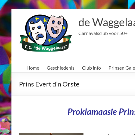
Ga
naar
de Waggela
de
inhoud
Carnavalsclub voor 50+
Home
Geschiedenis
Club info
Prinsen Gale
Prins Evert d’n Örste
P
roklamaasie Prins