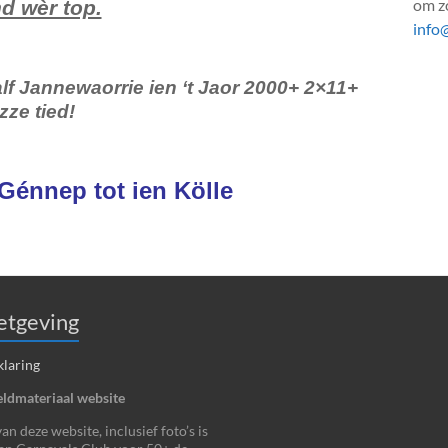
om zo
d wèr top.
info
 Jannewaorrie ien ‘t Jaor 2000+ 2×11+
zze tied!
n Génnep tot ien Kölle
tgeving
klaring
ldmateriaal website
n deze website, inclusief foto’s is