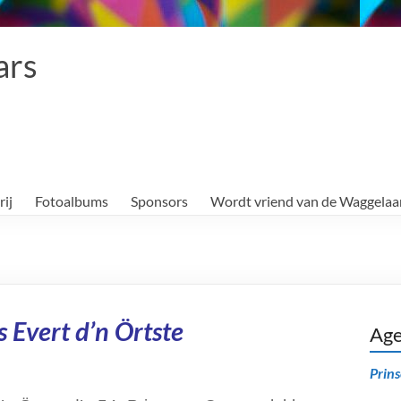
ars
rij
Fotoalbums
Sponsors
Wordt vriend van de Waggelaa
 Evert d’n Örtste
Ag
Prin