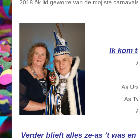
2018 ôk lid geworre van de moj.ste carnava
Ik kom 
As Ur
As T
Verder blieft alles ze-as ’t was 