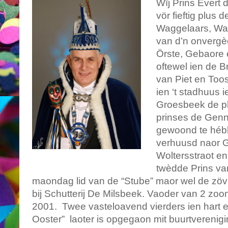
Wïj Prins Evert d
vör fieftig plus 
Waggelaars, Wag
van d’n onvergè
Örste,
Gebaore 
oftewel ien de B
van Piet en Too
ien ‘t stadhuus 
Groesbeek de pl
prinses de Gen
gewoond te hébb
verhuusd naor 
Woltersstraot en
twèdde Prins va
maondag lid van de “Stube” maor wel de zövu
bij Schutterij De Milsbeek.
Vaoder van 2 zoon
2001.
Twee vasteloavend vierders ien hart en
Ooster” laoter is opgegaon mit buurtverenigi