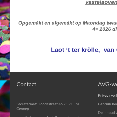
vastelaoven
Opgemákt en afgemákt op Maondag twaalf
4= 2026 di
Laot ‘t ter krölle, va
Contact
AVG-we
Privacy ver
Secretariaat: Loodsstraat 46, 6591 EM
Gebruik bee
Gennep
De inhoud va