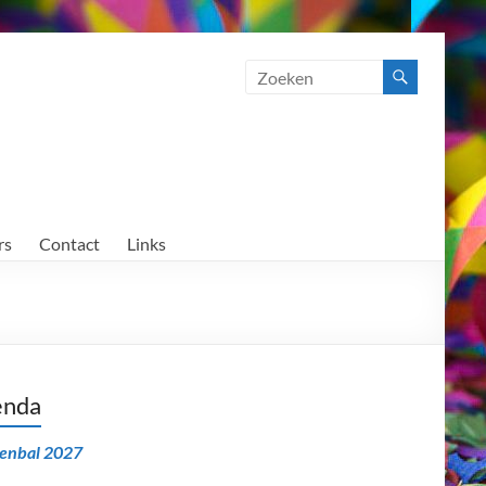
rs
Contact
Links
enda
senbal 2027