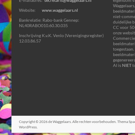
E-mailadres:
secretaris@waggelaars.nl
eigendom v
Waggelaars,
Website:
www.waggelaars.nl
beeldmateri
niet-commer
Bankrelatie: Rabo-bank Gennep:
duidelijke 
NL40RABO010.60.30.035
CC voor 50+
onze websit
Inschrijving K.v.K. Venlo (Verenigingsregister)
Commercieel
12.03.86.57
beeldmater
toegestaan.
beeldmateri
gegenereerd
AI is
NIET
t
Copyright © 2026
de Waggelaars
. Alle rechten voorbehouden. Thema
Spa
WordPress
.