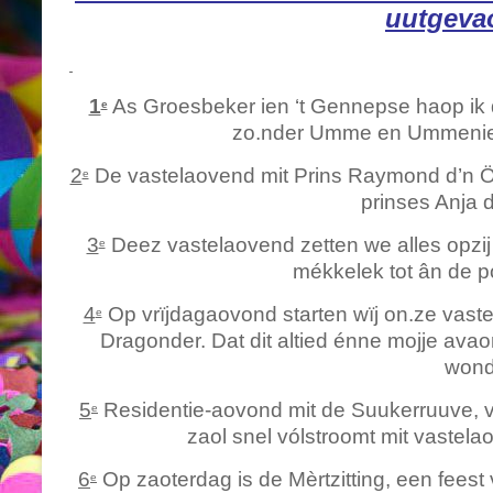
uutgeva
1
As Groesbeker ien ‘t Gennepse haop ik dâ 
e
zo.nder Umme en Ummenie d
2
De vastelaovend mit Prins Raymond d’n Ör
e
prinses Anja 
3
Deez vastelaovend zetten we alles opzij vö
e
mékkelek tot ân de p
4
Op vrïjdagaovond starten wïj on.ze vast
e
Dragonder. Dat dit altied énne mojje avaon
wond
5
Residentie-aovond mit de Suukerruuve, v
e
zaol snel vólstroomt mit vastela
6
Op zaoterdag is de Mèrtzitting, een fees
e