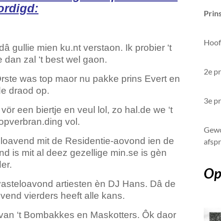
ordigd:
Prin
Hoofd
gullie mien ku.nt verstaon. Ik probier ‘t
an zal ‘t best wel gaon.
2e pr
ste was top maor nu pakke prins Evert en
de draod op.
3e pr
r een biertje en veul lol, zo hal.de we ‘t
opverbran.ding vol.
Gewo
eloavend mit de Residentie-aovond ien de
afsp
d is mit al deez gezellige min.se is gèn
er.
Op 
asteloavond artiesten èn DJ Hans. Dâ de
ovend vierders heeft alle kans.
t van ‘t Bombakkes en Maskotters. Ôk daor