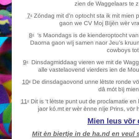
zien de Waggelaars te zi
7
Zóndag mit d’n optocht sta ik mit mien 
e
gaon we CV Moj Bïjèn wèr vra
8
‘s Maondags is de kienderoptocht van 
e
Daorna gaon wïj samen naor Jeu’s kruume
cowboys tot 
9
Dinsdagmiddaag vieren we mit de Wagge
e
alle vastelaovend vierders ien de Mout
10
De dinsdagaovond unne lètste ronde vör
e
dâ mót bïj mien
11
Dit is ‘t lètste punt uut de proclamatie en
e
jaor kó.mt er wèr ènne nïje Prins, vör
Mien leus vör 
Mit èn biertje in de ha.nd en veu