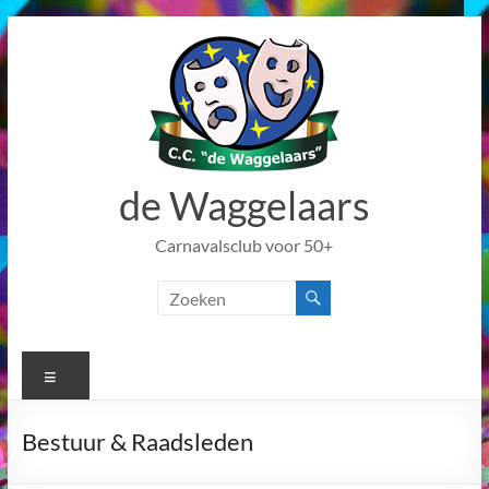
Ga
naar
de
inhoud
de Waggelaars
Carnavalsclub voor 50+
Menu
Bestuur & Raadsleden