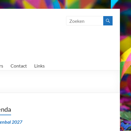
rs
Contact
Links
enda
senbal 2027