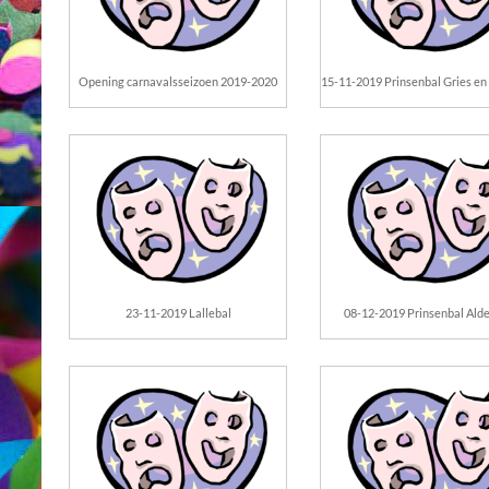
Opening carnavalsseizoen 2019-2020
15-11-2019 Prinsenbal Gries en
23-11-2019 Lallebal
08-12-2019 Prinsenbal Ald