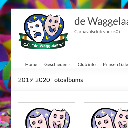
Ga
naar
de Waggela
de
inhoud
Carnavalsclub voor 50+
Home
Geschiedenis
Club info
Prinsen Gale
2019-2020 Fotoalbums