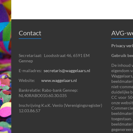
Contact
AVG-we
Privacy ver
Secretariaat: Loodsstraat 46, 6591 EM
Gebruik bee
Gennep
De inhoud va
E-mailadres:
secretaris@waggelaars.nl
eigendom v
Waggelaars,
Website:
www.waggelaars.nl
beeldmateri
niet-commer
Bankrelatie: Rabo-bank Gennep:
duidelijke 
NL40RABO010.60.30.035
CC voor 50+
onze websit
Inschrijving K.v.K. Venlo (Verenigingsregister)
Commercieel
12.03.86.57
beeldmater
toegestaan.
beeldmateri
gegenereerd