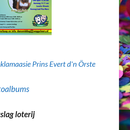
klamaasie Prins Evert d'n Örste
toalbums
slag loterij