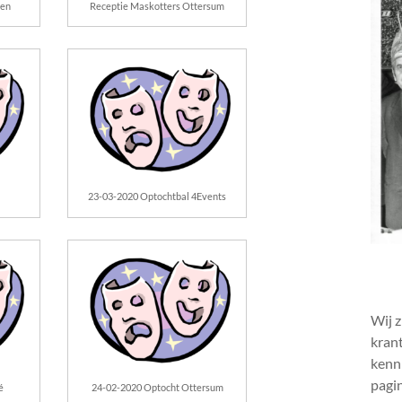
gen
Receptie Maskotters Ottersum
23-03-2020 Optochtbal 4Events
Wij z
krant
kenni
pagin
é
24-02-2020 Optocht Ottersum