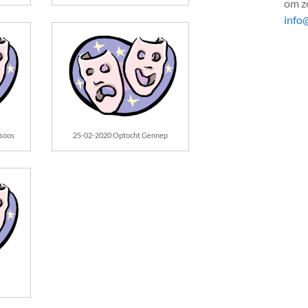
om zo
info
soos
25-02-2020 Optocht Gennep