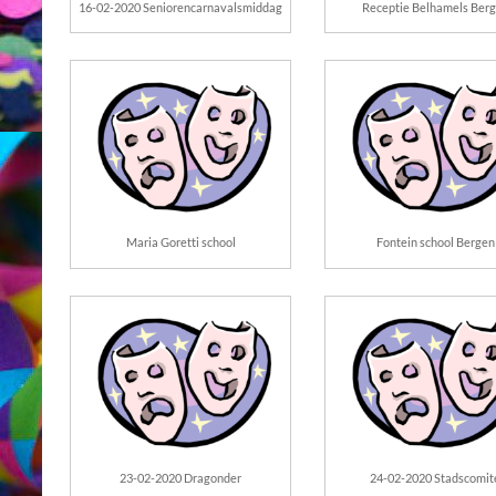
16-02-2020 Seniorencarnavalsmiddag
Receptie Belhamels Ber
Maria Goretti school
Fontein school Bergen
23-02-2020 Dragonder
24-02-2020 Stadscomit