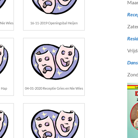
Maan
Rece
 Nie Wies
16-11-2019 Openingsbal Heijen
Zate
Resi
Vrijd
Dans
Zond
e Hap
04-01-2020 Receptie Gries en Nie Wies