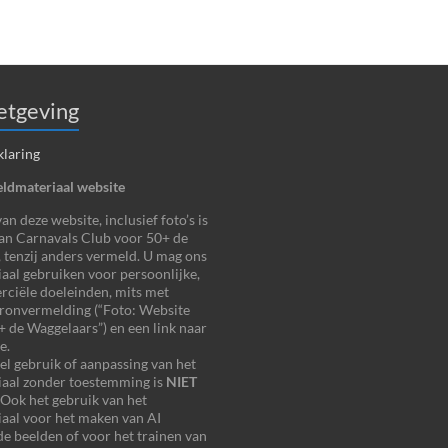
tgeving
klaring
ldmateriaal website
n deze website, inclusief foto’s is
an Carnavals Club voor 50+ de
 tenzij anders vermeld. U mag ons
aal gebruiken voor persoonlijke,
ciële doeleinden, mits met
bronvermelding (“Foto: Website
 de Waggelaars”) en een link naar
e.
 gebruik of aanpassing van het
iaal zonder toestemming is
NIET
 Ook het gebruik van het
aal voor het maken van AI
e beelden of voor het trainen van