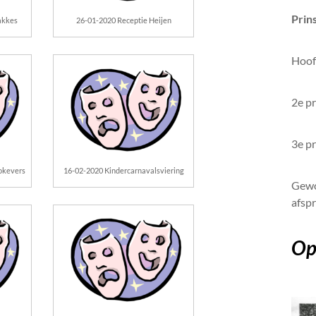
Prin
akkes
26-01-2020 Receptie Heijen
Hoofd
2e pr
3e pr
okevers
16-02-2020 Kindercarnavalsviering
Gewo
afsp
Op 