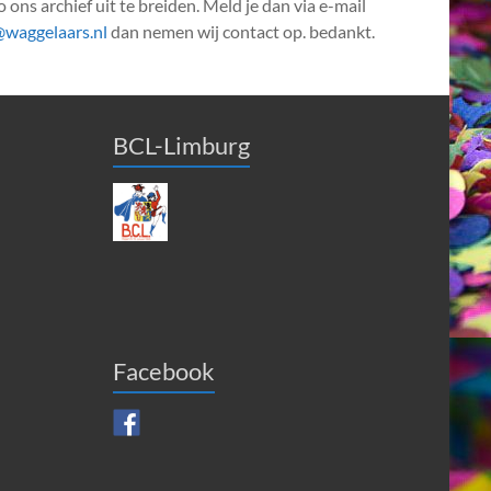
 ons archief uit te breiden. Meld je dan via e-mail
@waggelaars.nl
dan nemen wij contact op. bedankt.
BCL-Limburg
Facebook