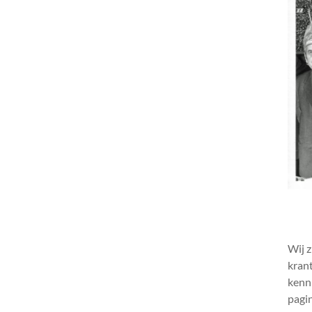
Wij z
krant
kenni
pagin