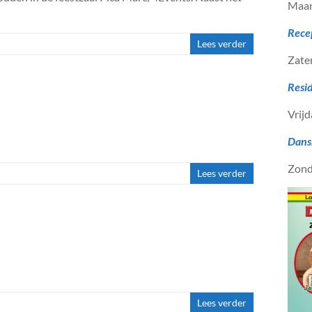
Maan
Rece
Lees verder
Zate
Resi
Vrijd
Dans
Zond
Lees verder
Lees verder