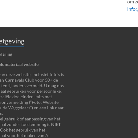
om zo
info
tgeving
klaring
ldmateriaal website
n deze website, inclusief foto’s is
an Carnavals Club voor 50+ de
 tenzij anders vermeld. U mag ons
aal gebruiken voor persoonlijke,
ciële doeleinden, mits met
bronvermelding (“Foto: Website
 de Waggelaars”) en een link naar
e.
 gebruik of aanpassing van het
iaal zonder toestemming is
NIET
 Ook het gebruik van het
aal voor het maken van AI