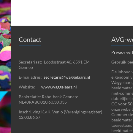
Contact
AVG-we
Privacy ver
Secretariaat: Loodsstraat 46, 6591 EM
Gebruik bee
Gennep
De inhoud va
E-mailadres:
secretaris@waggelaars.nl
eigendom v
Waggelaars,
Website:
www.waggelaars.nl
beeldmateri
niet-commer
Bankrelatie: Rabo-bank Gennep:
duidelijke 
NL40RABO010.60.30.035
CC voor 50+
onze websit
Inschrijving K.v.K. Venlo (Verenigingsregister)
Commercieel
12.03.86.57
beeldmater
toegestaan.
beeldmateri