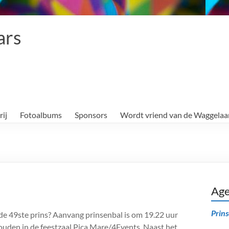
ars
rij
Fotoalbums
Sponsors
Wordt vriend van de Waggelaa
Ag
Prin
de 49ste prins? Aanvang prinsenbal is om 19.22 uur
houden in de feestzaal Pica Mare/4Events. Naast het