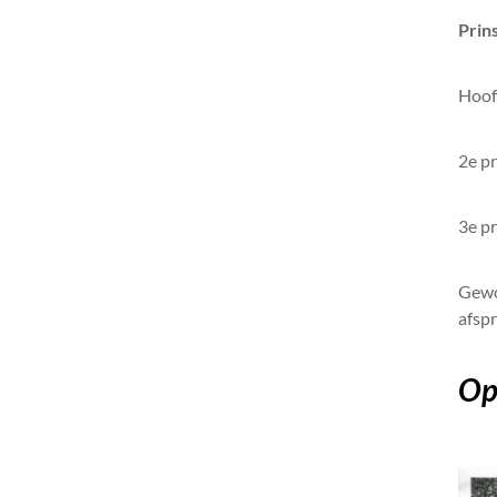
Prin
Hoofd
2e pr
3e pr
Gewo
afsp
Op 