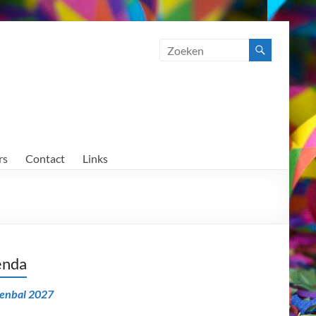
rs
Contact
Links
enda
senbal 2027