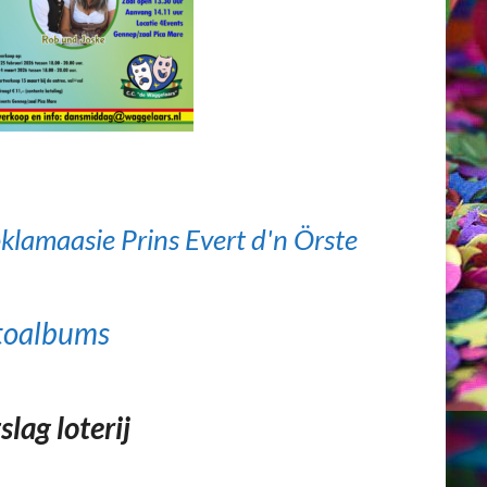
klamaasie Prins Evert d'n Örste
toalbums
slag loterij