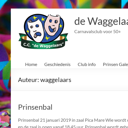
Ga
naar
de Waggela
de
inhoud
Carnavalsclub voor 50+
Home
Geschiedenis
Club info
Prinsen Gale
Auteur:
waggelaars
Prinsenbal
Prinsenbal 21 januari 2019 in zaal Pica Mare Wie wordt 
en de zaal is open vanaf 18.45 uur. Prinsenbal wordt ge