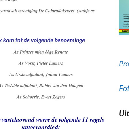
gdcarnavalsvereniging De Coloradokevers. (Aukje as
k kom tot de volgende benoeminge
As Prinses mien èège Renate
Pro
As Vorst, Pieter Lamers
As Urste adjudant, Johan Lamers
As Twèdde adjudant, Robby van den Hoogen
Fo
As Schorrie, Evert Zegers
Uit
e vastelaovond worre de volgende 11 regels
uutgevaordigd: