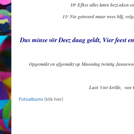
10
Efkes alles laten bezi.nken 
e
11
Nie getreurd maar wees blïj, vol
e
Dus minse vör Deez daag geldt, Vier feest en g
Opgemákt en afgemákt op Maondag twintig Jannewaorr
Laot ‘t ter krölle, van
Fotoalbums
(klik hier)