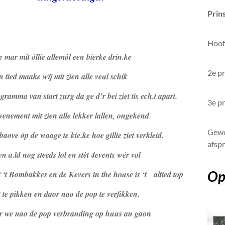
Prin
Hoofd
 mar mit óllie allemôl een bierke drin.ke
2e pr
 tied maake wïj mit zien alle veul schik
amma van start zurg da ge d’r bei ziet tis ech.t apart.
3e pr
venement mit zien alle lekker lallen, ongekend
Gewo
aove óp de waage te kie.ke hoe gillie ziet verkleid.
afsp
.ld nog steeds lol en stèt 4events wér vol
Op 
‘t Bombakkes en de Kevers in the house is ‘t altied top
te pikken en daor nao de pop te verfikken.
aor we nao de pop verbranding op huus an gaon