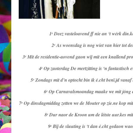
1
Deez vasteloavend ff nie an ‘t wérk din.ke
e
2
As woensdag is nog wiet van hier tot den
e
3
Mit de residentie-aovend gaon wïj mit een knallend progr
e
4
Op zaoterdag De mertzitting is ‘n fantastisch e
e
5
Zondags mit d’n optocht bin ik é.cht benï.jd vanaf b
e
6
Op Carnavalsmoandag maake we mit jóng en a
e
7
Op dinsdagmiddag zetten we de Mouter op zie.ne kop mit 
e
8
Dur naor de Kroon um de létste uur.kes mit 
e
9
Bïj de sluuting is ‘t dan é.cht gedaon w
e