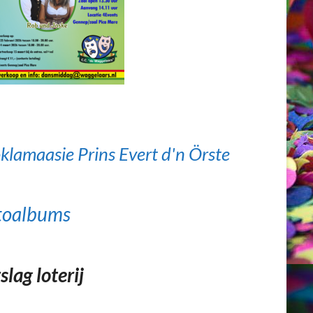
klamaasie Prins Evert d'n Örste
toalbums
slag loterij