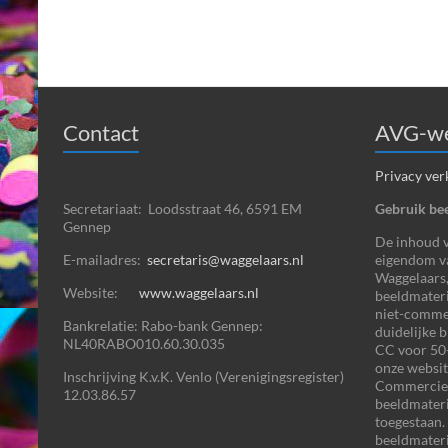
Contact
AVG-we
Privacy ver
Secretariaat: Loodsstraat 46, 6591 EM
Gebruik bee
Gennep
De inhoud va
E-mailadres:
secretaris@waggelaars.nl
eigendom v
Waggelaars,
Website:
www.waggelaars.nl
beeldmateri
niet-commer
Bankrelatie: Rabo-bank Gennep:
duidelijke 
NL40RABO010.60.30.035
CC voor 50+
onze websit
Inschrijving K.v.K. Venlo (Verenigingsregister)
Commercieel
12.03.86.57
beeldmater
toegestaan.
beeldmateri