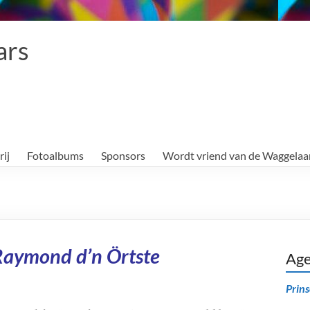
ars
rij
Fotoalbums
Sponsors
Wordt vriend van de Waggelaa
Raymond d’n Örtste
Ag
Prin