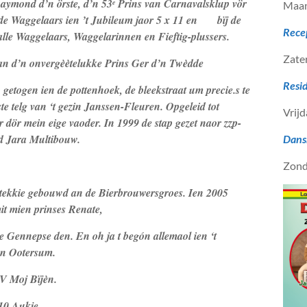
Raymond d’n örste, d’n 53
Prins van Carnavalsklup vör
e
Maan
s de Waggelaars ien ’t Jubileum jaor 5 x 11 en bïj de
Rece
alle Waggelaars, Waggelarinnen en Fieftig-plussers.
Zate
an d’n onvergèètelukke Prins Ger d’n Twèdde
Resi
getogen ien de pottenhoek, de bleekstraat um precie.s te
ste telg van ‘t gezin Janssen-Fleuren. Opgeleid tot
Vrijd
dör mein eige vaoder. In 1999 de stap gezet naor zzp-
d Jara Multibouw.
Dans
Zond
stekkie gebouwd an de Bierbrouwersgroes. Ien 2005
t mien prinses Renate,
e Gennepse den. En oh ja t begón allemaol ien ‘t
en Ootersum.
CV Moj Bïjèn.
10 Aukje.