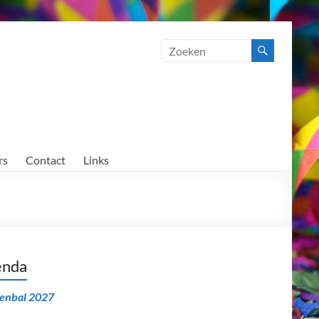
rs
Contact
Links
enda
senbal 2027