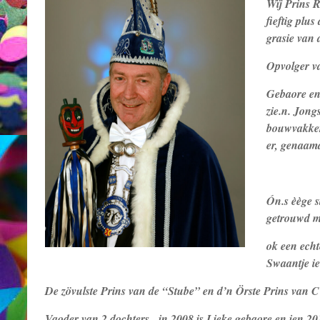
Wïj Prins 
fieftig plu
grasie van 
Opvolger v
Gebaore en 
zie.n. Jong
bouwvakker 
er, genaam
Ón.s èège 
getrouwd mi
ok een echt
Swaantje i
De zövulste Prins van de “Stube” en d’n Örste Prins van 
Vaoder van 2 dochters, in 2008 is Lieke gebaore en ien 20