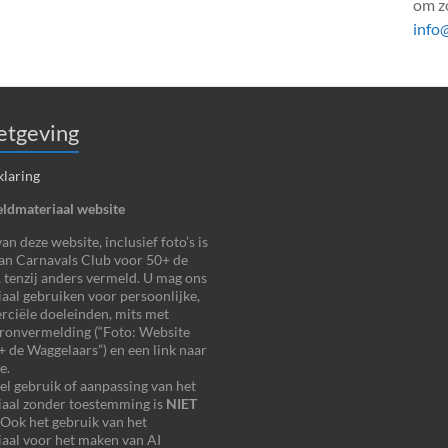
om zo
info
tgeving
klaring
ldmateriaal website
n deze website, inclusief foto’s is
an Carnavals Club voor 50+ de
 tenzij anders vermeld. U mag ons
aal gebruiken voor persoonlijke,
ciële doeleinden, mits met
bronvermelding (“Foto: Website
 de Waggelaars”) en een link naar
e.
 gebruik of aanpassing van het
iaal zonder toestemming is
NIET
 Ook het gebruik van het
aal voor het maken van AI