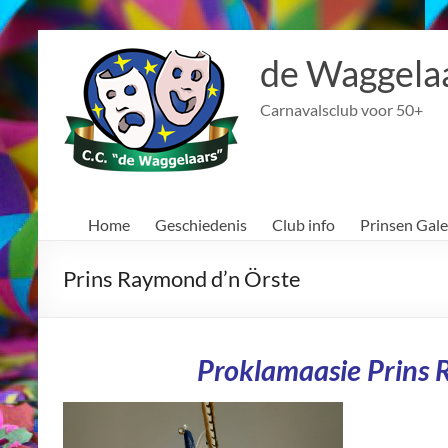
Ga
naar
de Waggela
de
inhoud
Carnavalsclub voor 50+
Home
Geschiedenis
Club info
Prinsen Gale
Prins Raymond d’n Örste
Proklamaasie Prins 