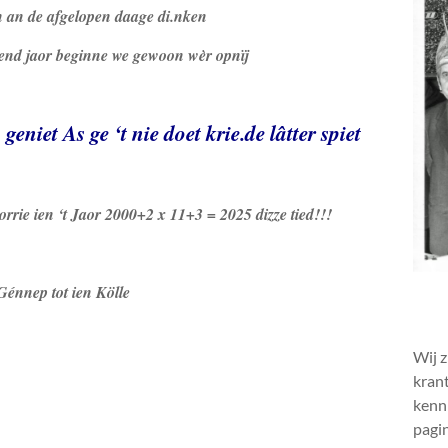
en an de afgelopen daage di.nken
gend jaor beginne we gewoon wèr opnïj
eniet As ge ‘t nie doet krie.de lâtter spiet
ie ien ‘t Jaor 2000+2 x 11+3 = 2025 dizze tied!!!
 Génnep tot ien Kölle
Wij z
krant
kenni
pagin