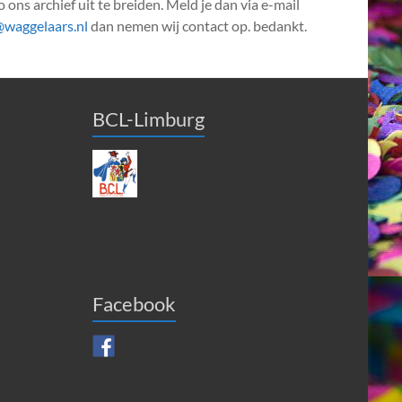
 ons archief uit te breiden. Meld je dan via e-mail
@waggelaars.nl
dan nemen wij contact op. bedankt.
BCL-Limburg
Facebook