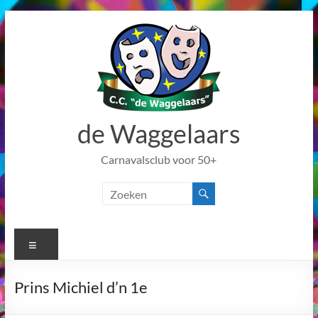
Ga
naar
de
inhoud
de Waggelaars
Carnavalsclub voor 50+
Menu
Prins Michiel d’n 1e