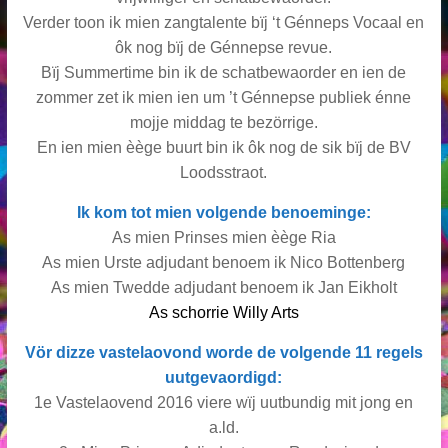
Verder toon ik mien zangtalente bïj ‘t Génneps Vocaal en
ôk nog bïj de Génnepse revue.
Bïj Summertime bin ik de schatbewaorder en ien de
zommer zet ik mien ien um ’t Génnepse publiek énne
mojje middag te bezörrige.
En ien mien èège buurt bin ik ôk nog de sik bïj de BV
Loodsstraot.
Ik kom tot mien volgende benoeminge:
As mien Prinses mien èège Ria
As mien Urste adjudant benoem ik Nico Bottenberg
As mien Twedde adjudant benoem ik Jan Eikholt
As schorrie Willy Arts
Vör dizze vastelaovond worde de volgende 11 regels
uutgevaordigd:
1e Vastelaovend 2016 viere wϊj uutbundig mit jong en
a.ld.