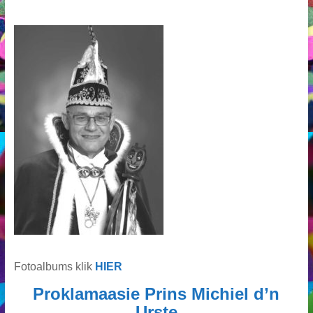
Fotoalbums klik
HIER
Proklamaasie Prins Michiel d’n
Urste