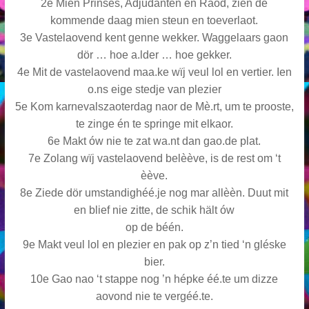
2e Mien Prinses, Adjudanten en Raod, zien de
kommende daag mien steun en toeverlaot.
3e Vastelaovend kent genne wekker. Waggelaars gaon
dör … hoe a.lder … hoe gekker.
4e Mit de vastelaovend maa.ke wϊj veul lol en vertier. Ien
o.ns eige stedje van plezier
5e Kom karnevalszaoterdag naor de Mè.rt, um te prooste,
te zinge én te springe mit elkaor.
6e Makt ów nie te zat wa.nt dan gao.de plat.
7e Zolang wϊj vastelaovend belèève, is de rest om ‘t
èève.
8e Ziede dör umstandighéé.je nog mar allèèn. Duut mit
en blief nie zitte, de schik hält ów
op de béén.
9e Makt veul lol en plezier en pak op z’n tied ‘n gléske
bier.
10e Gao nao ‘t stappe nog ’n hépke éé.te um dizze
aovond nie te vergéé.te.