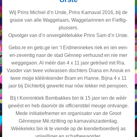
Wïj Prins Michiel d’n Urste, Prins Karnaval 2016, bïj de
grasie van alle Waggelaars, Waggelarinnen en Fieftig-
plussers.
Opvolger van d’n onvergèètelukke Prins Sam d’n Urste.
Gebo.re en geto.ge ien ‘t Erdmennekes riek en ien een-
en-zeventig naor de stad Génnep verhuusd en nie mer
weggegaon. Al méér dan 4 x 11 jaor getrówd mit Ria.
Vaoder van twee volwassen dochters Diana en Anouk en
twee mojje klèènkiender Bram en Hanne. Bijna 4 x 11
jaor bij Dichterbïj gewerkt mar nów lekker mit pensjoen.
Bïj t Konninklek Bombakkes bin ik 15 jaor ien de wèèr
gewést en heb daorvör de officierstitel meuge ontvange.
Mede initiatiefnemer en organisator van de Groot
Génnepse Mé.rtzitting op karnavalszaoterdag.
Wèèkeleks bin ik te viende op de kienderboerderïj as
vrijwilliger en schatbewaorder.