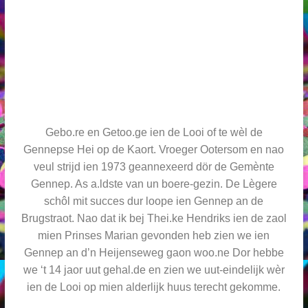
Gebo.re en Getoo.ge ien de Looi of te wèl de
Gennepse Hei op de Kaort. Vroeger Ootersom en nao
veul strijd ien 1973 geannexeerd dör de Gemènte
Gennep. As a.ldste van un boere-gezin. De Lègere
schôl mit succes dur loope ien Gennep an de
Brugstraot. Nao dat ik bej Thei.ke Hendriks ien de zaol
mien Prinses Marian gevonden heb zien we ien
Gennep an d’n Heijenseweg gaon woo.ne Dor hebbe
we ‘t 14 jaor uut gehal.de en zien we uut-eindelijk wèr
ien de Looi op mien alderlijk huus terecht gekomme.