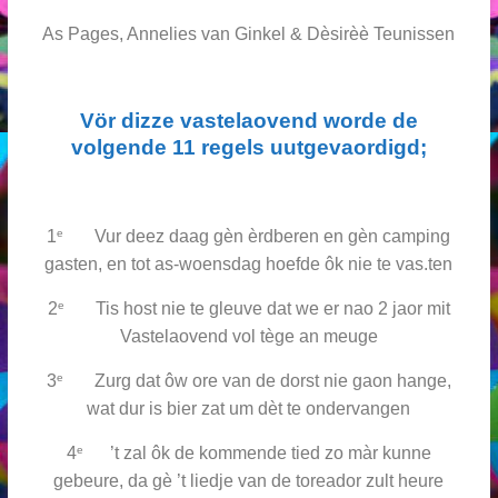
As Pages, Annelies van Ginkel & Dèsirèè Teunissen
Vör dizze vastelaovend worde de
volgende 11 regels uutgevaordigd;
e
1
Vur deez daag gèn èrdberen en gèn camping
gasten, en tot as-woensdag hoefde ôk nie te vas.ten
e
2
Tis host nie te gleuve dat we er nao 2 jaor mit
Vastelaovend vol tège an meuge
e
3
Zurg dat ôw ore van de dorst nie gaon hange,
wat dur is bier zat um dèt te ondervangen
e
4
’t zal ôk de kommende tied zo màr kunne
gebeure, da gè ’t liedje van de toreador zult heure