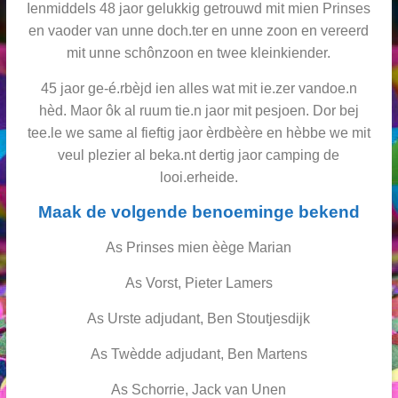
Ienmiddels 48 jaor gelukkig getrouwd mit mien Prinses
en vaoder van unne doch.ter en unne zoon en vereerd
mit unne schônzoon en twee kleinkiender.
45 jaor ge-é.rbèjd ien alles wat mit ie.zer vandoe.n
hèd. Maor ôk al ruum tie.n jaor mit pesjoen. Dor bej
tee.le we same al fieftig jaor èrdbèère en hèbbe we mit
veul plezier al beka.nt dertig jaor camping de
looi.erheide.
Maak de volgende benoeminge bekend
As Prinses mien èège Marian
As Vorst, Pieter Lamers
As Urste adjudant, Ben Stoutjesdijk
As Twèdde adjudant, Ben Martens
As Schorrie, Jack van Unen