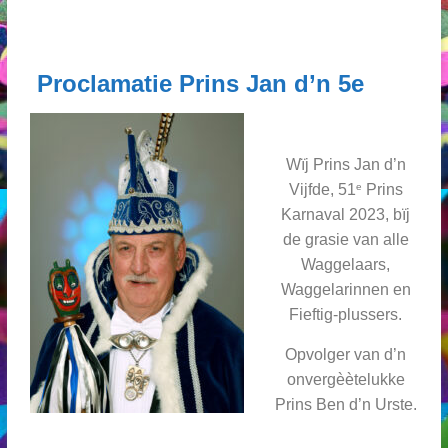
Proclamatie Prins Jan d’n 5e
Wïj Prins Jan d’n
e
Vijfde, 51
Prins
Karnaval 2023, bïj
de grasie van alle
Waggelaars,
Waggelarinnen en
Fieftig-plussers.
Opvolger van d’n
onvergèètelukke
Prins Ben d’n Urste.