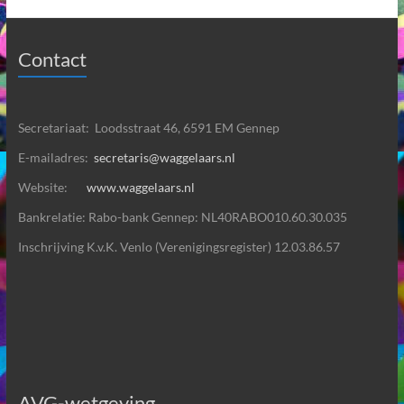
Contact
Secretariaat: Loodsstraat 46, 6591 EM Gennep
E-mailadres:
secretaris@waggelaars.nl
Website:
www.waggelaars.nl
Bankrelatie: Rabo-bank Gennep: NL40RABO010.60.30.035
Inschrijving K.v.K. Venlo (Verenigingsregister) 12.03.86.57
AVG-wetgeving