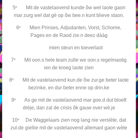
e
5
Mit de vastelaovend kunde ôw wel laote gaon
mar zurg wel dat gè op ôw bee.n kunt blieve staon.
e
6
Mien Prinses, Adjudanten, Vorst, Schorrie,
Pages en de Raod zie.n deez dààg
mien steun en toeverlaot
e
7
Mit oon.s hele team zulle we oon.s regelmaotig
ien de kroeg laote zien
e
8
Mit de vastelaovend kun.de ôw zur.ge beter laote
bezinke, en dur beter enne op drin.ke
e
9
As ge mit de vastelaovend mar goe.d dut bloeft
drèje, dan zal de crisis ôk gauw over wè.je
e
10
De Waggelaars zien nog lang nie verslète, dat
zul.de giellie mit de vastelaovend allemaol gaon wète