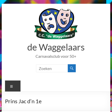
Ga
naar
de
inhoud
de Waggelaars
Carnavalsclub voor 50+
Menu
Prins Jac d’n 1e