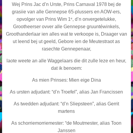
Wej Prins Jac d’n Urste, Prins Carnaval 1978 bej de
grasiie van alle Gennepse 65-plussers en AOW-ers,
e
opvolger van Prins Wim 1
, d’n onvergetelukke,
Grootheerser ovver alle Gennepse gruuntéwinkels,
Groothanderlaar ien alles wat te verkoope is, Draager van
ut leend bej ut geeld, Gebore ien de Meutestraot as
rasechte Gennepenaar,
laote weete an alle Waggelaars die dit zulle leze en heur,
dat ik benoem:
As mien Prinses: Mien eige Dina
As ursten adjudant: “d’n Troefel”, alias Jan Francissen
As twedden adjudant: “d’n Sliepsteen”, alias Gerrit
martens
As schorriemorriemester: “de Moutmester, alias Toon
Janssen