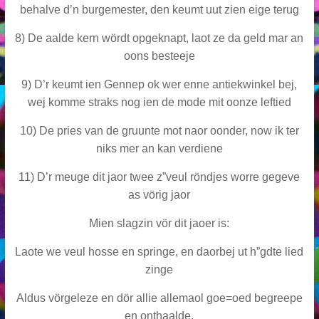
behalve d’n burgemester, den keumt uut zien eige terug
8) De aalde kern wördt opgeknapt, laot ze da geld mar an
oons besteeje
9) D’r keumt ien Gennep ok wer enne antiekwinkel bej,
wej komme straks nog ien de mode mit oonze leftied
10) De pries van de gruunte mot naor oonder, now ik ter
niks mer an kan verdiene
11) D’r meuge dit jaor twee z”veul röndjes worre gegeve
as vörig jaor
Mien slagzin vör dit jaoer is:
Laote we veul hosse en springe, en daorbej ut h”gdte lied
zinge
Aldus vörgeleze en dör allie allemaol goe=oed begreepe
en onthaalde,