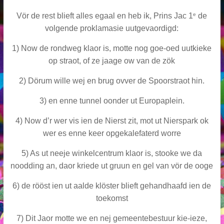
e
Vör de rest blieft alles egaal en heb ik, Prins Jac 1
de
volgende proklamasie uutgevaordigd:
1) Now de rondweg klaor is, motte nog goe-oed uutkieke
op straot, of ze jaage ow van de zök
2) Dörum wille wej en brug ovver de Spoorstraot hin.
3) en enne tunnel oonder ut Europaplein.
4) Now d’r wer vis ien de Nierst zit, mot ut Nierspark ok
wer es enne keer opgekalefaterd worre
5) As ut neeje winkelcentrum klaor is, stooke we da
noodding an, daor kriede ut gruun en gel van vör de ooge
6) de rööst ien ut aalde klöster blieft gehandhaafd ien de
toekomst
7) Dit Jaor motte we en nej gemeentebestuur kie-ieze,