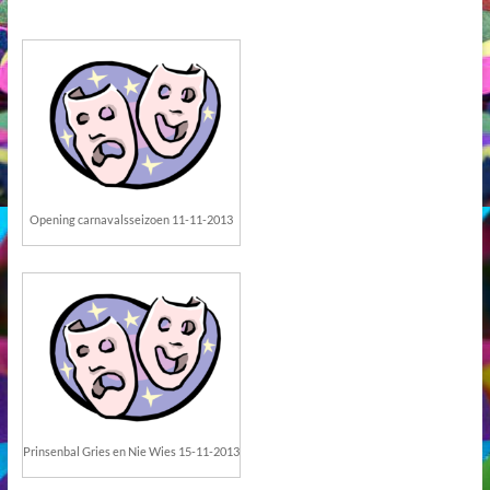
Opening carnavalsseizoen 11-11-2013
Prinsenbal Gries en Nie Wies 15-11-2013