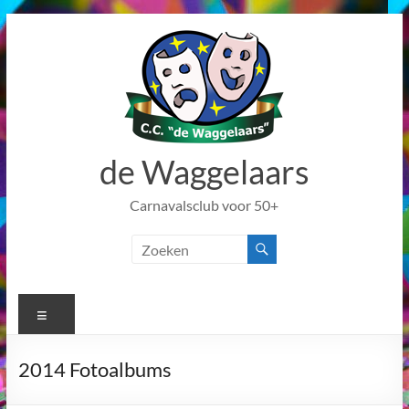
Ga
naar
de
inhoud
de Waggelaars
Carnavalsclub voor 50+
Menu
2014 Fotoalbums