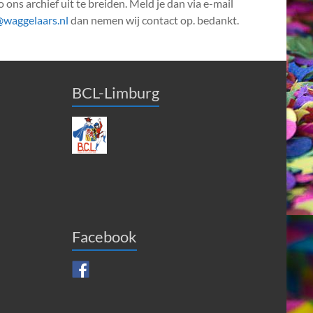
 ons archief uit te breiden. Meld je dan via e-mail
@waggelaars.nl
dan nemen wij contact op. bedankt.
BCL-Limburg
Facebook