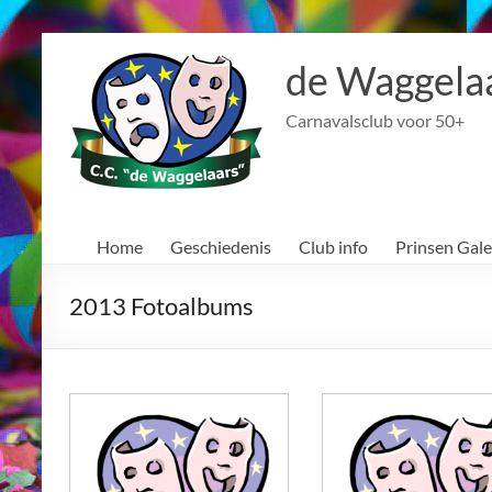
Ga
naar
de Waggela
de
inhoud
Carnavalsclub voor 50+
Home
Geschiedenis
Club info
Prinsen Gale
2013 Fotoalbums