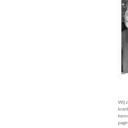
Wij z
krant
kenni
pagin