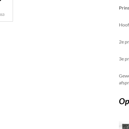
Prin
013
Hoofd
2e pr
3e pr
Gewo
afsp
Op 