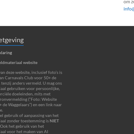
om zo
info
tgeving
klaring
ldmateriaal website
n deze website, inclusief foto’s is
an Carnavals Club voor 50+ de
 tenzij anders vermeld. U mag ons
aal gebruiken voor persoonlijke,
ciële doeleinden, mits met
bronvermelding (“Foto: Website
 de Waggelaars”) en een link naar
e.
 gebruik of aanpassing van het
iaal zonder toestemming is
NIET
 Ook het gebruik van het
aal voor het maken van AI