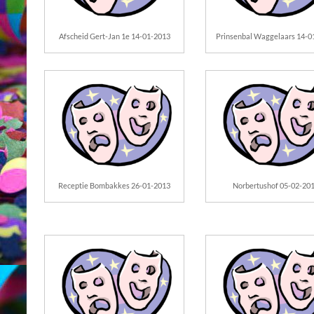
Afscheid Gert-Jan 1e 14-01-2013
Prinsenbal Waggelaars 14-0
Receptie Bombakkes 26-01-2013
Norbertushof 05-02-20