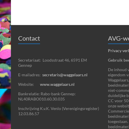
Contact
AVG-we
Privacy ver
Secretariaat: Loodsstraat 46, 6591 EM
Gebruik bee
Gennep
De inhoud va
E-mailadres:
secretaris@waggelaars.nl
eigendom v
Waggelaars,
Website:
www.waggelaars.nl
beeldmateri
niet-commer
Bankrelatie: Rabo-bank Gennep:
duidelijke 
NL40RABO010.60.30.035
CC voor 50+
onze websit
Inschrijving K.v.K. Venlo (Verenigingsregister)
Commercieel
12.03.86.57
beeldmater
toegestaan.
beeldmateri