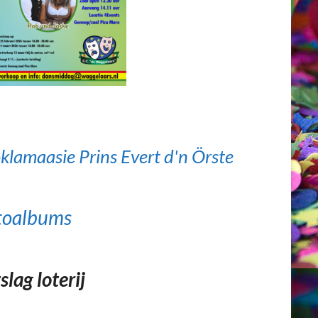
klamaasie Prins Evert d'n Örste
toalbums
slag loterij