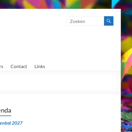
rs
Contact
Links
enda
senbal 2027