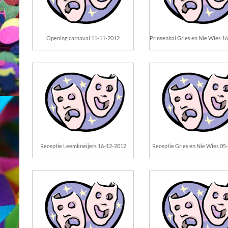
Opening carnaval 11-11-2012
Prinsenbal Gries en Nie Wies 1
Receptie Leemkneijers 16-12-2012
Receptie Gries en Nie Wies 05