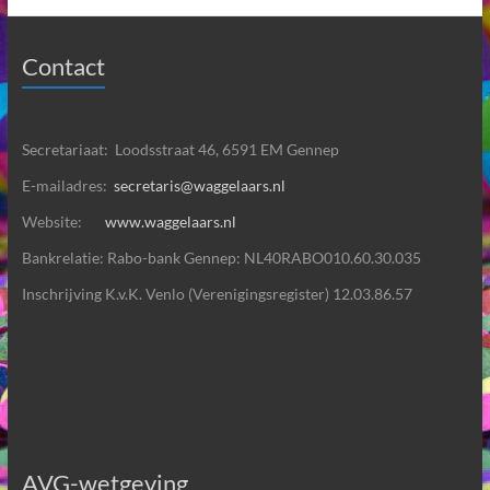
Contact
Secretariaat: Loodsstraat 46, 6591 EM Gennep
E-mailadres:
secretaris@waggelaars.nl
Website:
www.waggelaars.nl
Bankrelatie: Rabo-bank Gennep: NL40RABO010.60.30.035
Inschrijving K.v.K. Venlo (Verenigingsregister) 12.03.86.57
AVG-wetgeving