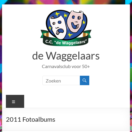
Ga
naar
de
inhoud
de Waggelaars
Carnavalsclub voor 50+
Menu
2011 Fotoalbums