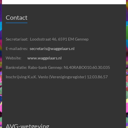
Contact
Secretariaat: Loodsstraat 46, 6591 EM Gennep
E-mailadres:
secretaris@waggelaars.nl
Website:
www.waggelaars.nl
Bankrelatie: Rabo-bank Gennep: NL40RABO010.60.30.035
Inschrijving K.v.K. Venlo (Verenigingsregister) 12.03.86.57
AVG-wetgeving