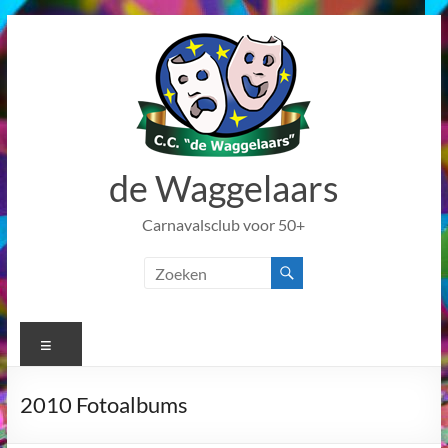
Ga
naar
de
inhoud
de Waggelaars
Carnavalsclub voor 50+
Menu
2010 Fotoalbums